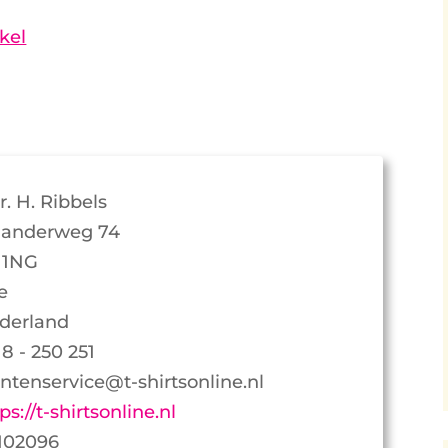
kel
r. H. Ribbels
anderweg 74
11NG
e
derland
8 - 250 251
antenservice@t-shirtsonline.nl
ps://t-shirtsonline.nl
102096