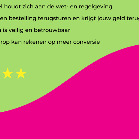
l houdt zich aan de wet- en regelgeving
en bestelling terugsturen en krijgt jouw geld teru
 is veilig en betrouwbaar
op kan rekenen op meer conversie
☆
☆
☆