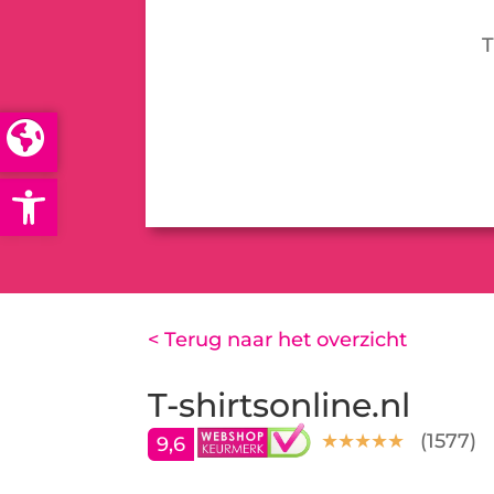
T
Open toolbar
< Terug naar het overzicht
T-shirtsonline.nl
(
1577
)
9,6