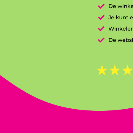

De winke

Je kunt e

Winkelen

De websh
☆
☆