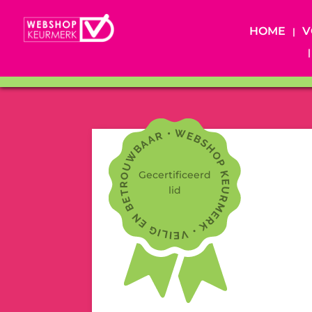
HOME
V
Gecertificeerd
lid