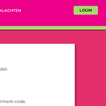
LOGIN
KLACHTEN
dat:
urmerk-code.