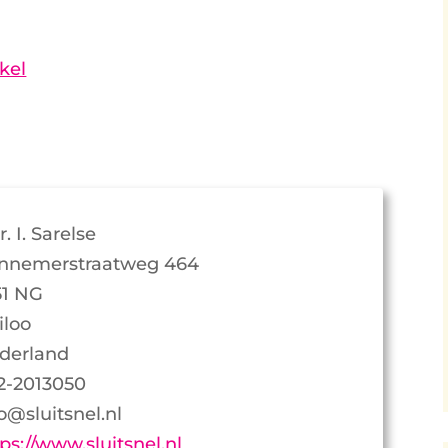
kel
. I. Sarelse
nnemerstraatweg 464
51 NG
iloo
derland
2-2013050
o@sluitsnel.nl
ps://www.sluitsnel.nl