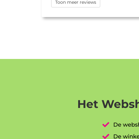
Toon meer reviews
Het Websh

De websh

De winke