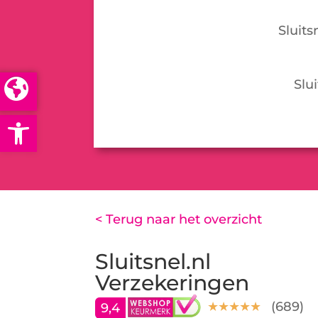
Sluit
Slu
Open toolbar
< Terug naar het overzicht
Sluitsnel.nl
Verzekeringen
(
689
)
9,4