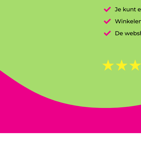

Je kunt e

Winkelen

De websh
☆
☆