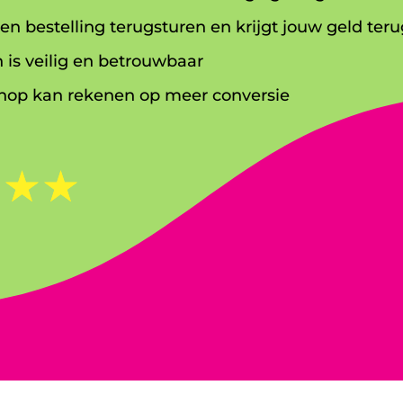
en bestelling terugsturen en krijgt jouw geld teru
 is veilig en betrouwbaar
op kan rekenen op meer conversie
☆
☆
☆