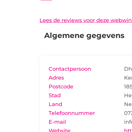
Lees de reviews voor deze webwin
Algemene gegevens
Contactpersoon
Dhr
Adres
Ke
Postcode
18
Stad
He
Land
Ne
Telefoonnummer
07
E-mail
inf
Website
htt