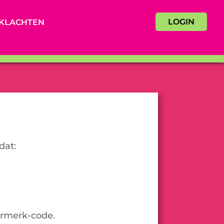
LOGIN
KLACHTEN
dat:
urmerk-code.