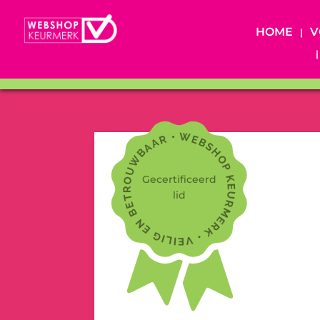
HOME
V
Gecertificeerd
lid