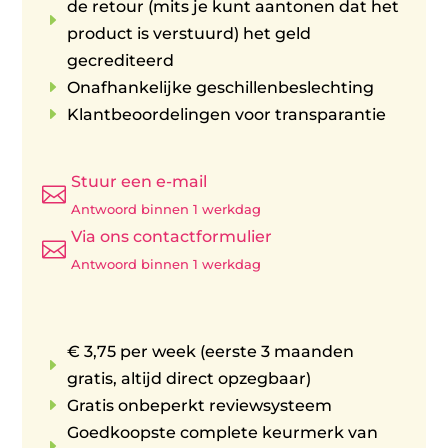
de retour (mits je kunt aantonen dat het
E
product is verstuurd) het geld
gecrediteerd
E
Onafhankelijke geschillenbeslechting
E
Klantbeoordelingen voor transparantie
Stuur een e-mail

Antwoord binnen 1 werkdag
Via ons contactformulier

Antwoord binnen 1 werkdag
€ 3,75 per week (eerste 3 maanden
E
gratis, altijd direct opzegbaar)
E
Gratis onbeperkt reviewsysteem
Goedkoopste complete keurmerk van
E