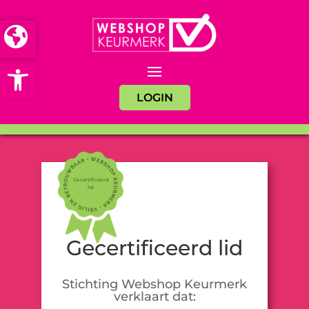
Open toolbar
LOGIN
Gecertificeerd
lid
Gecertificeerd lid
Stichting Webshop Keurmerk
verklaart dat: