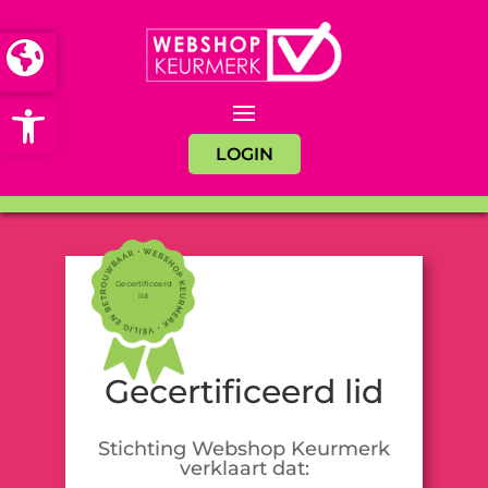
Open toolbar
LOGIN
Gecertificeerd
lid
Gecertificeerd lid
Stichting Webshop Keurmerk
verklaart dat: