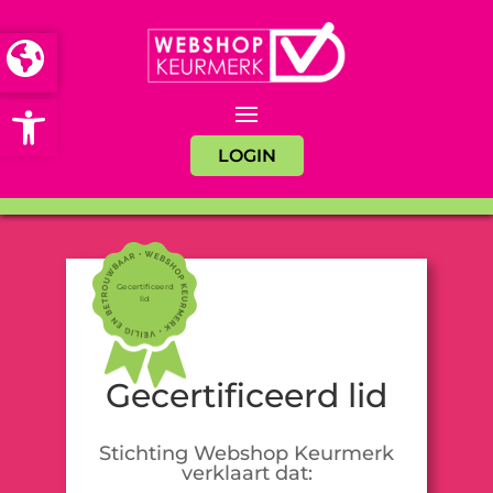
Open toolbar
LOGIN
Gecertificeerd
lid
Gecertificeerd lid
Stichting Webshop Keurmerk
verklaart dat: