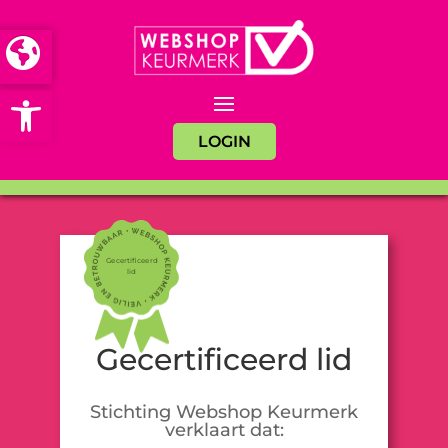
Open toolbar
LOGIN
Gecertificeerd
lid
Gecertificeerd lid
Stichting Webshop Keurmerk
verklaart dat: