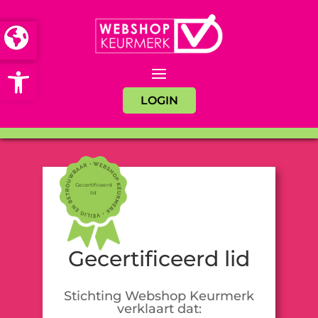
Open toolbar
LOGIN
Gecertificeerd
lid
Gecertificeerd lid
Stichting Webshop Keurmerk
verklaart dat: