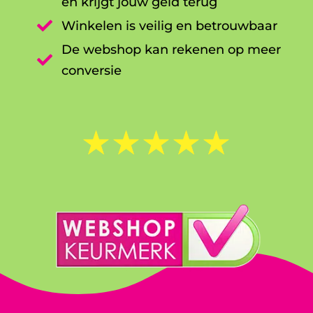
en krijgt jouw geld terug

Winkelen is veilig en betrouwbaar
De webshop kan rekenen op meer

conversie
☆
☆
☆
☆
☆