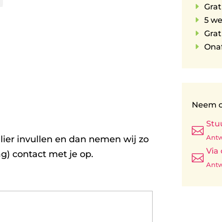
E
Grat
E
5 w
E
Grat
E
Onaf
Neem c
Stu

Antw
ier invullen en dan nemen wij zo
Via
g) contact met je op.

Antw