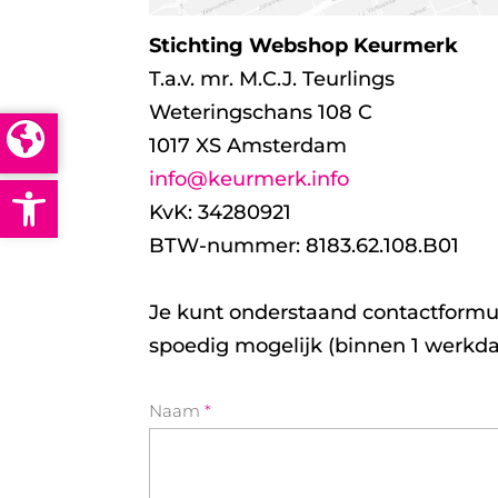
Stichting Webshop Keurmerk
T.a.v. mr. M.C.J. Teurlings
Weteringschans 108 C
1017 XS Amsterdam
info@keurmerk.info
Open toolbar
KvK: 34280921
BTW-nummer: 8183.62.108.B01
Je kunt onderstaand contactformul
spoedig mogelijk (binnen 1 werkda
Naam
*