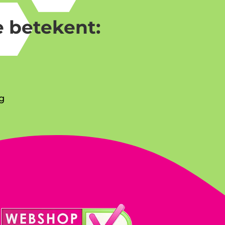
 betekent:
g