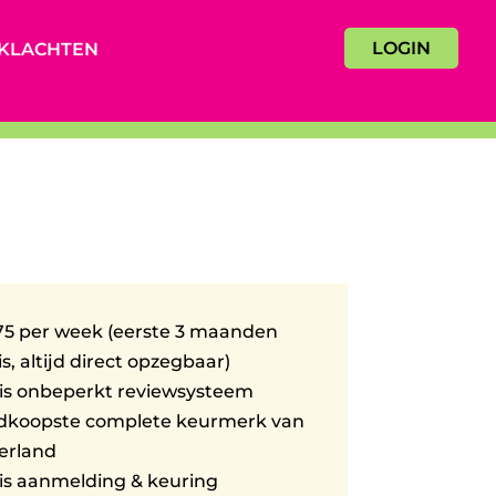
LOGIN
KLACHTEN
75 per week (eerste 3 maanden
is, altijd direct opzegbaar)
is onbeperkt reviewsysteem
dkoopste complete keurmerk van
erland
is aanmelding & keuring