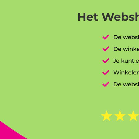
Het Websh

De websh

De winke

Je kunt e

Winkelen

De websh
☆
☆