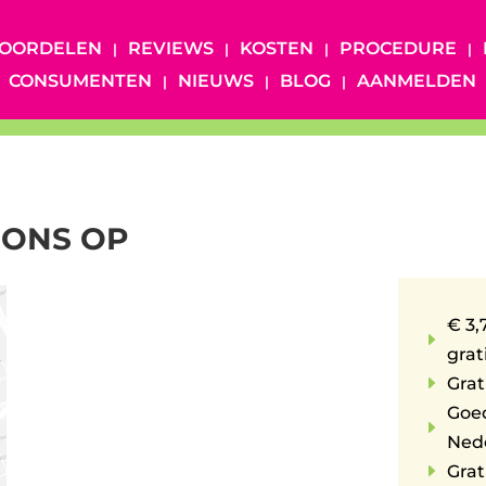
OORDELEN
REVIEWS
KOSTEN
PROCEDURE
CONSUMENTEN
NIEUWS
BLOG
AANMELDEN
 ONS OP
€ 3,
E
grat
E
Grat
Goe
E
Ned
E
Grat