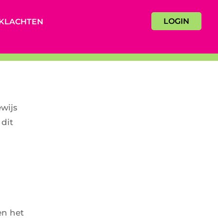
LOGIN
KLACHTEN
ewijs
 dit
en het