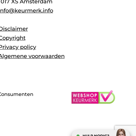
1017 XS Amsterdam
info@keurmerk.info
Disclaimer
Copyright
Privacy policy
Algemene voorwaarden
Consumenten
HULP NODIG?