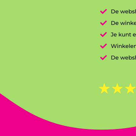

De websh

De winke

Je kunt e

Winkelen

De websh
☆
☆