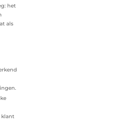
g: het
n
t als
 erkend
lingen.
jke
 klant