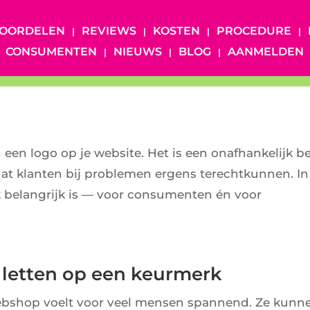
OORDELEN
REVIEWS
KOSTEN
PROCEDURE
CONSUMENTEN
NIEUWS
BLOG
AANMELDEN
en logo op je website. Het is een onafhankelijk b
at klanten bij problemen ergens terechtkunnen. In
k belangrijk is — voor consumenten én voor
etten op een keurmerk
ebshop voelt voor veel mensen spannend. Ze kunn