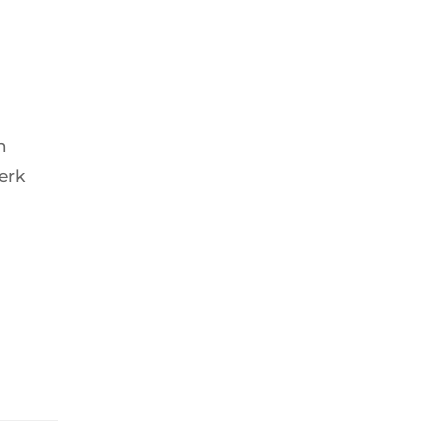
n
erk