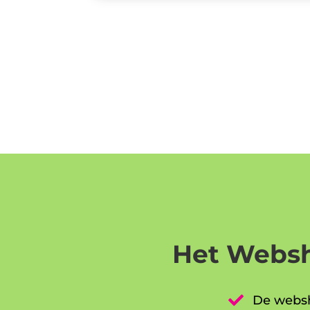
Het Websh

De websh