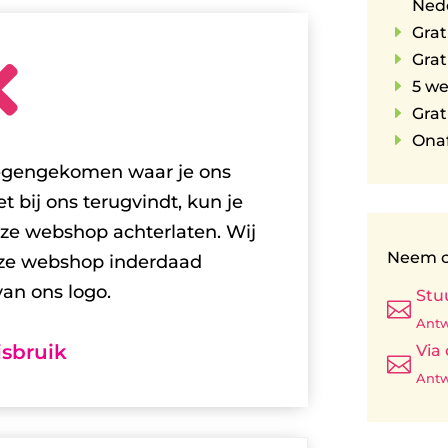
Ned
E
Grat
E
Grat

E
5 w
E
Grat
E
Onaf
tegengekomen waar je ons
t bij ons terugvindt, kun je
ze webshop achterlaten. Wij
Neem c
eze webshop inderdaad
an ons logo.
Stu

Antw
sbruik
Via

Antw