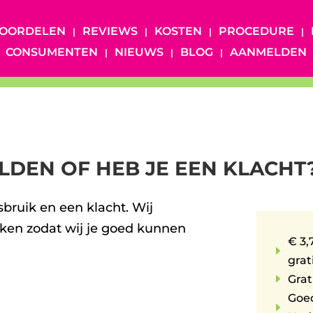
OORDELEN
REVIEWS
KOSTEN
PROCEDURE
CONSUMENTEN
NIEUWS
BLOG
AANMELDEN
ELDEN OF HEB JE EEN KLACHT
isbruik en een klacht. Wij
aken zodat wij je goed kunnen
€ 3,
E
grat
E
Grat
Goe
E