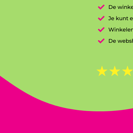

De winke

Je kunt e

Winkelen

De websh
☆
☆