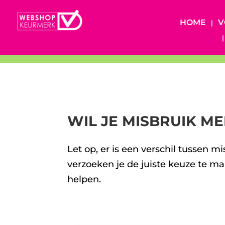
HOME
V
WIL JE MISBRUIK M
Let op, er is een verschil tussen m
verzoeken je de juiste keuze te m
helpen.