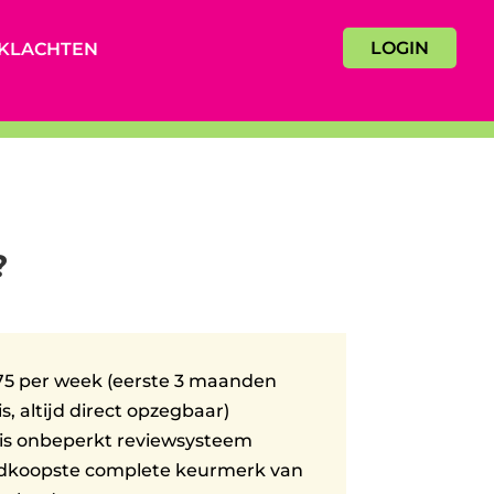
LOGIN
KLACHTEN
?
75 per week (eerste 3 maanden
is, altijd direct opzegbaar)
is onbeperkt reviewsysteem
dkoopste complete keurmerk van