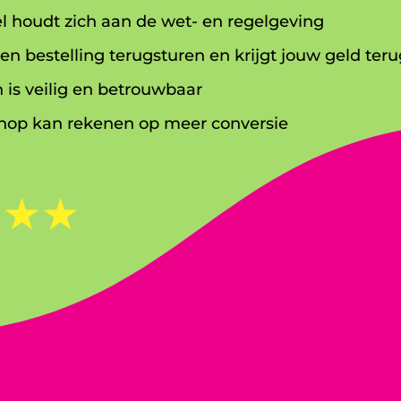
l houdt zich aan de wet- en regelgeving
en bestelling terugsturen en krijgt jouw geld teru
 is veilig en betrouwbaar
op kan rekenen op meer conversie
☆
☆
☆