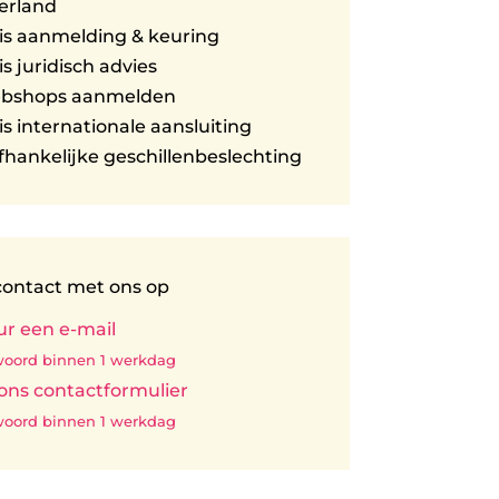
erland
is aanmelding & keuring
is juridisch advies
ebshops aanmelden
is internationale aansluiting
hankelijke geschillenbeslechting
ontact met ons op
ur een e-mail
oord binnen 1 werkdag
 ons contactformulier
oord binnen 1 werkdag