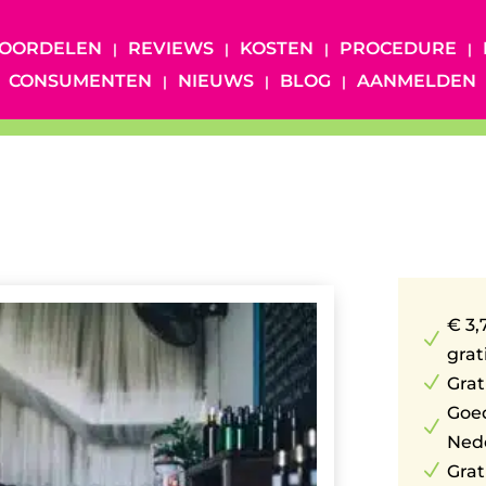
OORDELEN
REVIEWS
KOSTEN
PROCEDURE
CONSUMENTEN
NIEUWS
BLOG
AANMELDEN
€ 3,
N
grat
N
Grat
Goe
N
Ned
N
Grat