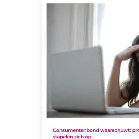
Consumentenbond waarschuwt: prob
stapelen zich op