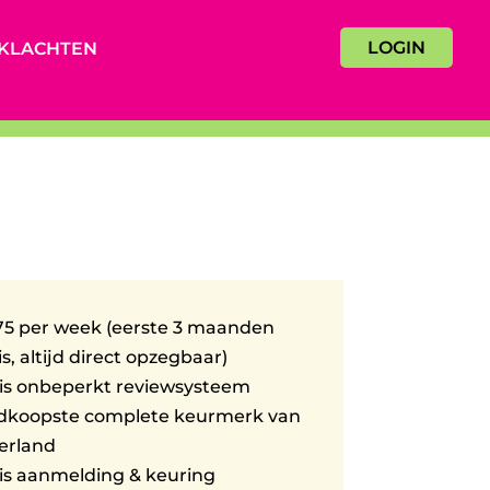
LOGIN
KLACHTEN
75 per week (eerste 3 maanden
is, altijd direct opzegbaar)
is onbeperkt reviewsysteem
dkoopste complete keurmerk van
erland
is aanmelding & keuring