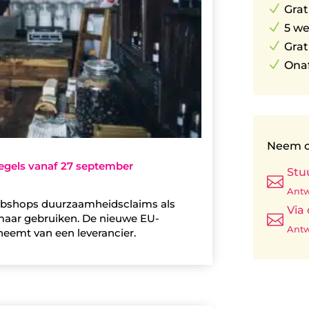
N
Grat
N
5 w
N
Grat
N
Onaf
Neem c
egels vanaf 27 september
Stu

Antw
bshops duurzaamheidsclaims als
Via

omaar gebruiken. De nieuwe EU-
Antw
neemt van een leverancier.