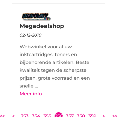
Megadealshop
02-12-2010
Webwinkel voor al uw
inktcartridges, toners en
bijbehorende artikelen. Beste
kwaliteit tegen de scherpste
prijzen, grote voorraad en een
snelle ...
Meer info
<<
<
353
354
355
356
357
358
359
>
>