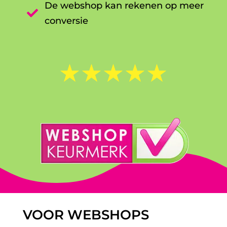
De webshop kan rekenen op meer

conversie
☆
☆
☆
☆
☆
VOOR WEBSHOPS