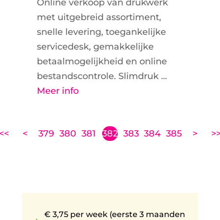
Online verkoop van drukwerk
met uitgebreid assortiment,
snelle levering, toegankelijke
servicedesk, gemakkelijke
betaalmogelijkheid en online
bestandscontrole. Slimdruk ...
Meer info
<<
<
379
380
381
382
383
384
385
>
>
€ 3,75 per week (eerste 3 maanden