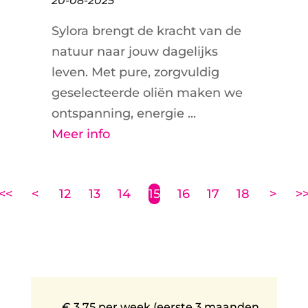
20-08-2025
Sylora brengt de kracht van de
natuur naar jouw dagelijks
leven. Met pure, zorgvuldig
geselecteerde oliën maken we
ontspanning, energie ...
Meer info
<<
<
12
13
14
15
16
17
18
>
>
€ 3,75 per week (eerste 3 maanden