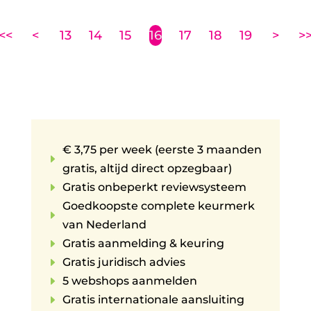
<<
<
13
14
15
16
17
18
19
>
>
€ 3,75 per week (eerste 3 maanden
E
gratis, altijd direct opzegbaar)
E
Gratis onbeperkt reviewsysteem
Goedkoopste complete keurmerk
E
van Nederland
E
Gratis aanmelding & keuring
E
Gratis juridisch advies
E
5 webshops aanmelden
E
Gratis internationale aansluiting