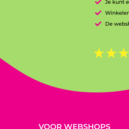

Je kunt e

Winkelen

De websh
☆
☆
VOOR WEBSHOPS