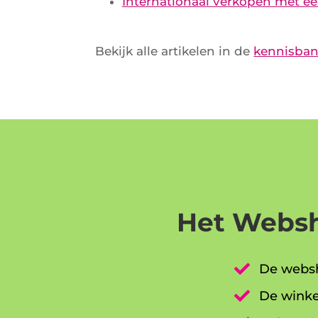
Internationaal verkopen met e
Bekijk alle artikelen in de
kennisba
Het Websh

De websh

De winke