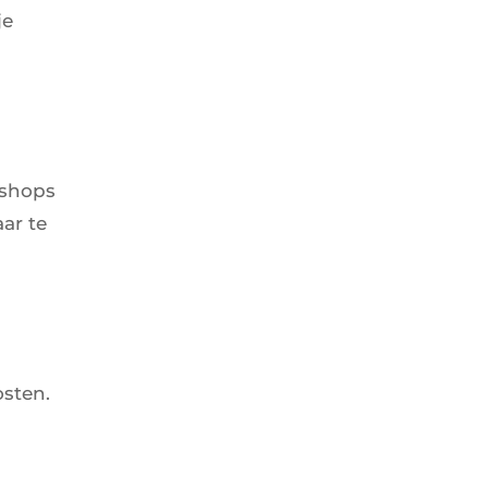
je
bshops
ar te
osten.