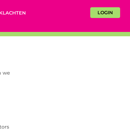
LOGIN
KLACHTEN
e
n we
tors