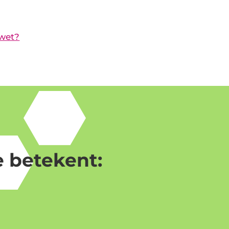
 wet?
 betekent: