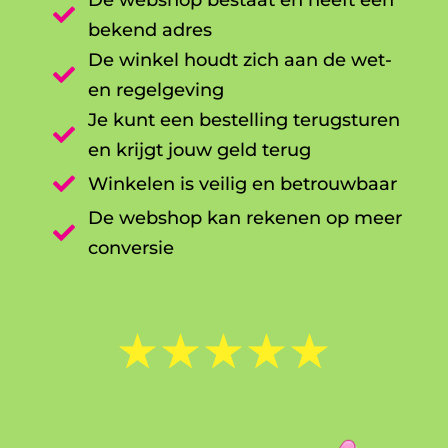
De webshop bestaat en heeft een

bekend adres
De winkel houdt zich aan de wet-

en regelgeving
Je kunt een bestelling terugsturen

en krijgt jouw geld terug

Winkelen is veilig en betrouwbaar
De webshop kan rekenen op meer

conversie
☆
☆
☆
☆
☆