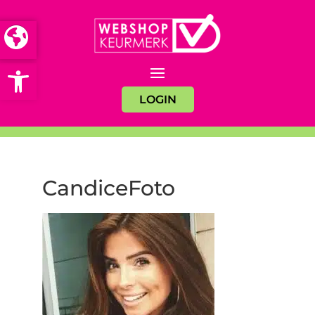
Open toolbar
LOGIN
CandiceFoto