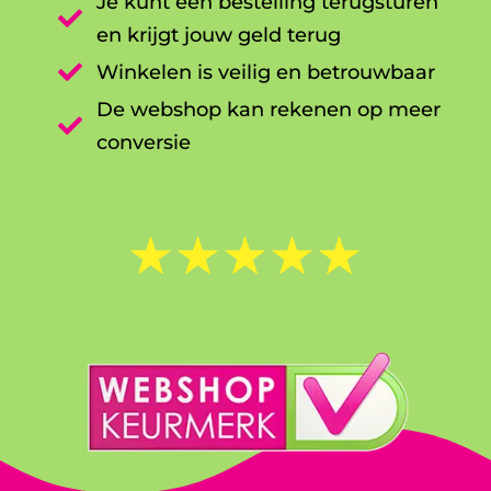
Je kunt een bestelling terugsturen

en krijgt jouw geld terug

Winkelen is veilig en betrouwbaar
De webshop kan rekenen op meer

conversie
☆
☆
☆
☆
☆