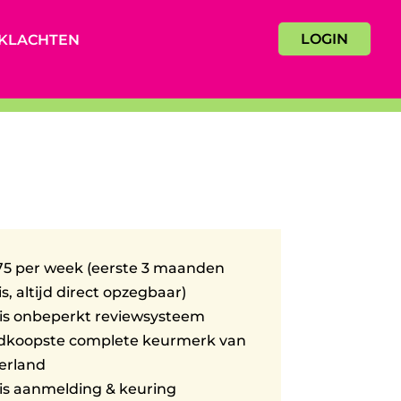
LOGIN
KLACHTEN
75 per week (eerste 3 maanden
is, altijd direct opzegbaar)
is onbeperkt reviewsysteem
dkoopste complete keurmerk van
erland
is aanmelding & keuring