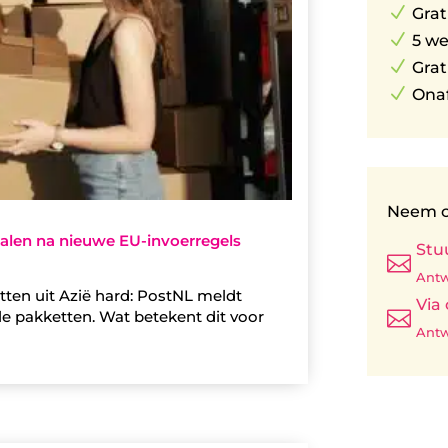
N
Grat
N
5 w
N
Grat
N
Onaf
Neem c
 dalen na nieuwe EU-invoerregels
Stu

Antw
ten uit Azië hard: PostNL meldt
Via

le pakketten. Wat betekent dit voor
Antw