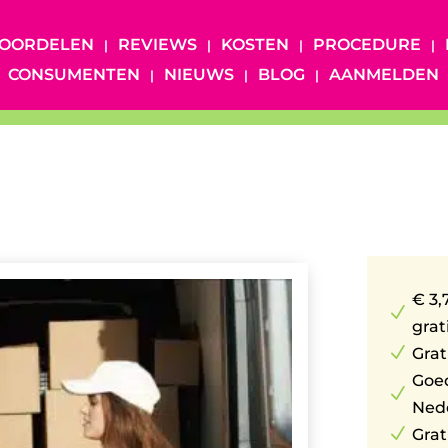
OORDELEN
REVIEWS
KOSTEN
PROCEDURE
CONSUMENTEN
NIEUWS
BLOG
AANMELDEN
€ 3,
N
grat
N
Grat
Goe
N
Ned
N
Grat